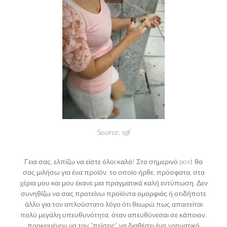
Source:
sgf
Γεια σας, ελπίζω να είστε όλοι καλά! Στο σημερινό post θα
σας μιλήσω για ένα προϊόν, το οποίο ήρθε, πρόσφατα, στα
χέρια μου και μου έκανε μια πραγματικά καλή εντύπωση. Δεν
συνηθίζω να σας προτείνω προϊόντα ομορφιάς ή οτιδήποτε
άλλο για τον απλούστατο λόγο ότι θεωρώ πως απαιτείται
πολύ μεγάλη υπευθυνότητα, όταν απευθύνεσαι σε κάποιον,
προκειμένου να τον “πείσεις” να διαθέσει ένα χρηματικό