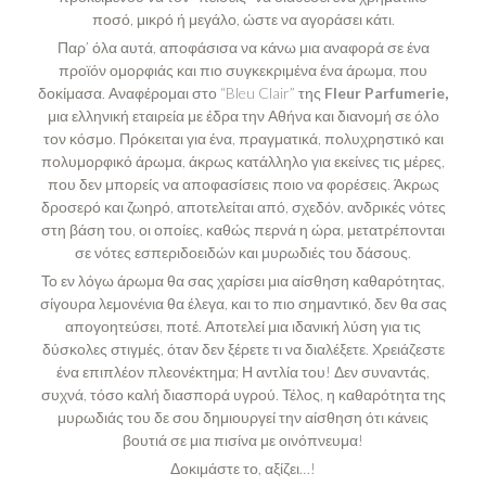
ποσό, μικρό ή μεγάλο, ώστε να αγοράσει κάτι.
Παρ’ όλα αυτά, αποφάσισα να κάνω μια αναφορά σε ένα
προϊόν ομορφιάς και πιο συγκεκριμένα ένα άρωμα, που
δοκίμασα. Αναφέρομαι στο
“Bleu Clair”
της
Fleur Parfumerie
,
μια ελληνική εταιρεία με έδρα την Αθήνα και διανομή σε όλο
τον κόσμο. Πρόκειται για ένα, πραγματικά, πολυχρηστικό και
πολυμορφικό άρωμα, άκρως κατάλληλο για εκείνες τις μέρες,
που δεν μπορείς να αποφασίσεις ποιο να φορέσεις. Άκρως
δροσερό και ζωηρό, αποτελείται από, σχεδόν, ανδρικές νότες
στη βάση του, οι οποίες, καθώς περνά η ώρα, μετατρέπονται
σε νότες εσπεριδοειδών και μυρωδιές του δάσους.
Το εν λόγω άρωμα θα σας χαρίσει μια αίσθηση καθαρότητας,
σίγουρα λεμονένια θα έλεγα, και το πιο σημαντικό, δεν θα σας
απογοητεύσει, ποτέ. Αποτελεί μια ιδανική λύση για τις
δύσκολες στιγμές, όταν δεν ξέρετε τι να διαλέξετε. Χρειάζεστε
ένα επιπλέον πλεονέκτημα; Η αντλία του! Δεν συναντάς,
συχνά, τόσο καλή διασπορά υγρού. Τέλος, η καθαρότητα της
μυρωδιάς του δε σου δημιουργεί την αίσθηση ότι κάνεις
βουτιά σε μια πισίνα με οινόπνευμα!
Δοκιμάστε το, αξίζει…!