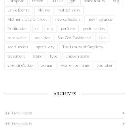
European
father
FLEUR
gift
home luxury
hug
La vie Dense
Mir_no
mother's day
Mother’s Day Gift Idea
new collection
new fragrance
Notification
oil
oily
perfume
perfume tips
rose water
sensitive
She Got Fashioned
skin
social media
special day
The Luxury of Simplicity
treatment
trend
type
unicorn tears
valentine's day
woman
women perfume
youtuber
ARCHIVES
SEPTEMBER 2020
SEPTEMBER 2018