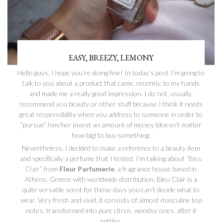
EASY, BREEZY, LEMONY
Hello guys, I hope you’re doing fine! In today’s post I’m going to
talk to you about a product that came, recently, to my hands
and made me a really good impression. I do not, usually,
recommend you beauty or other stuff because I think it needs
great responsibility when you address to someone in order to
“pursue” him/her invest an amount of money (doesn’t matter
how big) to buy something.
Nevertheless, I decided to make a reference to a beauty item
and specifically a perfume that I tested. I’m talking about
“Bleu
Clair”
from
Fleur Parfumerie
, a fragrance house based in
Athens, Greece with worldwide distribution. Bleu Clair is a
quite versatile scent for those days you can’t decide what to
wear. Very fresh and vivid, it consists of almost masculine top
notes, transformed into pure citrus, woodsy ones, after it
settles.