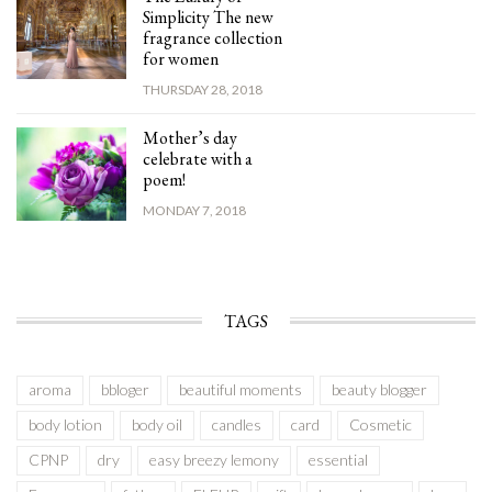
Simplicity The new
fragrance collection
for women
THURSDAY 28, 2018
Mother’s day
celebrate with a
poem!
MONDAY 7, 2018
TAGS
aroma
bbloger
beautiful moments
beauty blogger
body lotion
body oil
candles
card
Cosmetic
CPNP
dry
easy breezy lemony
essential