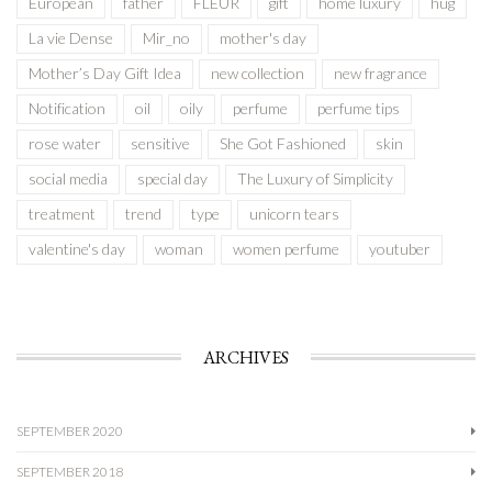
European
father
FLEUR
gift
home luxury
hug
La vie Dense
Mir_no
mother's day
Mother’s Day Gift Idea
new collection
new fragrance
Notification
oil
oily
perfume
perfume tips
rose water
sensitive
She Got Fashioned
skin
social media
special day
The Luxury of Simplicity
treatment
trend
type
unicorn tears
valentine's day
woman
women perfume
youtuber
ARCHIVES
SEPTEMBER 2020
SEPTEMBER 2018