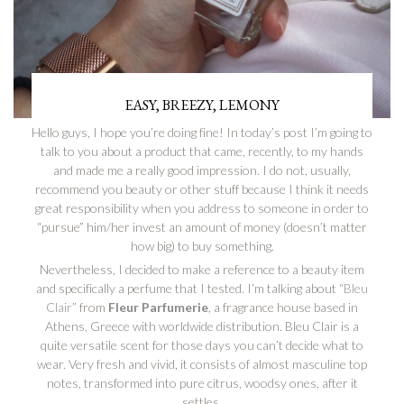
EASY, BREEZY, LEMONY
Hello guys, I hope you’re doing fine! In today’s post I’m going to
talk to you about a product that came, recently, to my hands
and made me a really good impression. I do not, usually,
recommend you beauty or other stuff because I think it needs
great responsibility when you address to someone in order to
“pursue” him/her invest an amount of money (doesn’t matter
how big) to buy something.
Nevertheless, I decided to make a reference to a beauty item
and specifically a perfume that I tested. I’m talking about
“Bleu
Clair”
from
Fleur Parfumerie
, a fragrance house based in
Athens, Greece with worldwide distribution. Bleu Clair is a
quite versatile scent for those days you can’t decide what to
wear. Very fresh and vivid, it consists of almost masculine top
notes, transformed into pure citrus, woodsy ones, after it
settles.