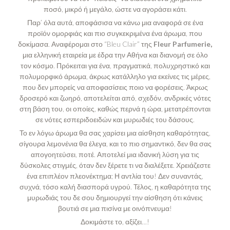
ποσό, μικρό ή μεγάλο, ώστε να αγοράσει κάτι.
Παρ’ όλα αυτά, αποφάσισα να κάνω μια αναφορά σε ένα
προϊόν ομορφιάς και πιο συγκεκριμένα ένα άρωμα, που
δοκίμασα. Αναφέρομαι στο
“Bleu Clair”
της
Fleur Parfumerie
,
μια ελληνική εταιρεία με έδρα την Αθήνα και διανομή σε όλο
τον κόσμο. Πρόκειται για ένα, πραγματικά, πολυχρηστικό και
πολυμορφικό άρωμα, άκρως κατάλληλο για εκείνες τις μέρες,
που δεν μπορείς να αποφασίσεις ποιο να φορέσεις. Άκρως
δροσερό και ζωηρό, αποτελείται από, σχεδόν, ανδρικές νότες
στη βάση του, οι οποίες, καθώς περνά η ώρα, μετατρέπονται
σε νότες εσπεριδοειδών και μυρωδιές του δάσους.
Το εν λόγω άρωμα θα σας χαρίσει μια αίσθηση καθαρότητας,
σίγουρα λεμονένια θα έλεγα, και το πιο σημαντικό, δεν θα σας
απογοητεύσει, ποτέ. Αποτελεί μια ιδανική λύση για τις
δύσκολες στιγμές, όταν δεν ξέρετε τι να διαλέξετε. Χρειάζεστε
ένα επιπλέον πλεονέκτημα; Η αντλία του! Δεν συναντάς,
συχνά, τόσο καλή διασπορά υγρού. Τέλος, η καθαρότητα της
μυρωδιάς του δε σου δημιουργεί την αίσθηση ότι κάνεις
βουτιά σε μια πισίνα με οινόπνευμα!
Δοκιμάστε το, αξίζει…!