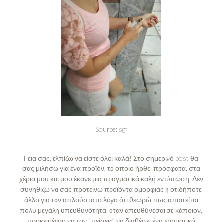
Source:
sgf
Γεια σας, ελπίζω να είστε όλοι καλά! Στο σημερινό post θα
σας μιλήσω για ένα προϊόν, το οποίο ήρθε, πρόσφατα, στα
χέρια μου και μου έκανε μια πραγματικά καλή εντύπωση. Δεν
συνηθίζω να σας προτείνω προϊόντα ομορφιάς ή οτιδήποτε
άλλο για τον απλούστατο λόγο ότι θεωρώ πως απαιτείται
πολύ μεγάλη υπευθυνότητα, όταν απευθύνεσαι σε κάποιον,
προκειμένου να τον “πείσεις” να διαθέσει ένα χρηματικό