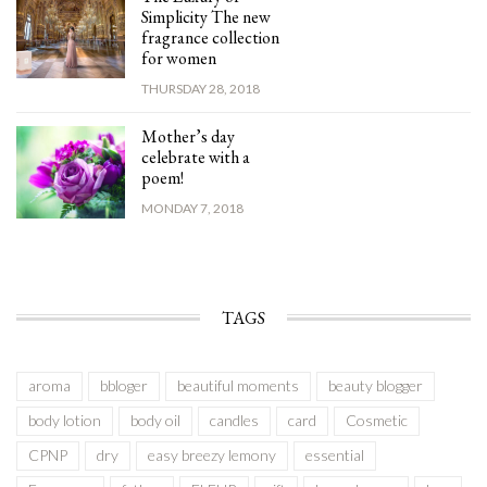
Simplicity The new
fragrance collection
for women
THURSDAY 28, 2018
Mother’s day
celebrate with a
poem!
MONDAY 7, 2018
TAGS
aroma
bbloger
beautiful moments
beauty blogger
body lotion
body oil
candles
card
Cosmetic
CPNP
dry
easy breezy lemony
essential